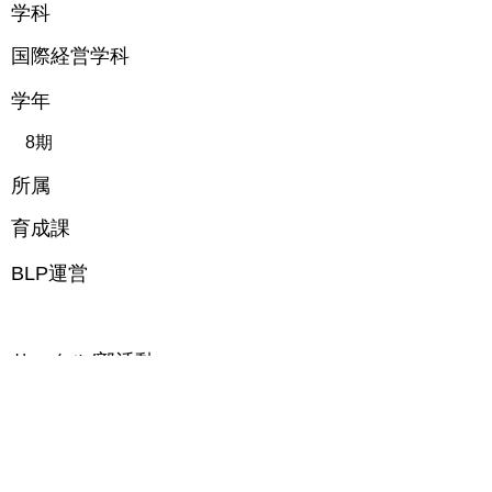
​学科
国際経営学科
​学年
8期
​所属
育成課
BLP運営
​サークル/部活動
​バイト/インターン