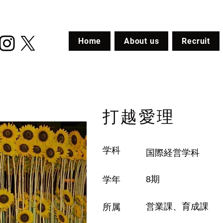
Home
About us
Recruit
打越愛理
​学科
国際経営学科
8期
​学年
営業課、育成課
​所属