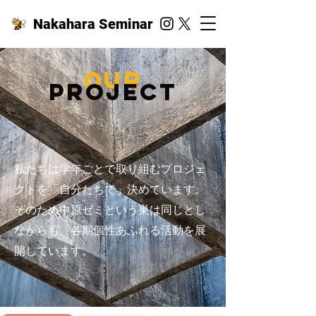
Nakahara Seminar
​our
Project
私たちは学年ごとで取り組むプロジェ
クトを「自分たちで」決めています。
そのため中原ゼミという巣は同じとし
ながらも、各期個性あふれる活動を展
開しています。